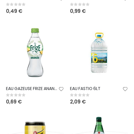
Rating:
Rating:
0%
0%
0,49 €
0,99 €
EAU GAZEUSE FRIZE ANANAS 25CL
EAU FASTIO 6LT
Rating:
Rating:
0%
0%
0,69 €
2,09 €