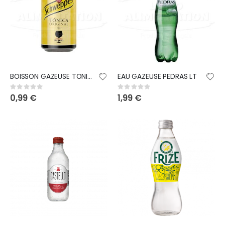
BOISSON GAZEUSE TONIC SCHWEPPES ZERO CANNETTE 25CL
EAU GAZEUSE PEDRAS LT
Rating:
Rating:
0%
0%
0,99 €
1,99 €