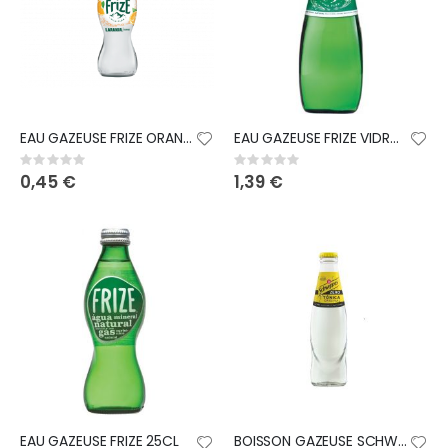
EAU GAZEUSE FRIZE ORANGE 25CL
EAU GAZEUSE FRIZE VIDRO 75CL
Rating:
Rating:
0%
0%
0,45 €
1,39 €
EAU GAZEUSE FRIZE 25CL
BOISSON GAZEUSE SCHWEPPES ZERO TP 20CL