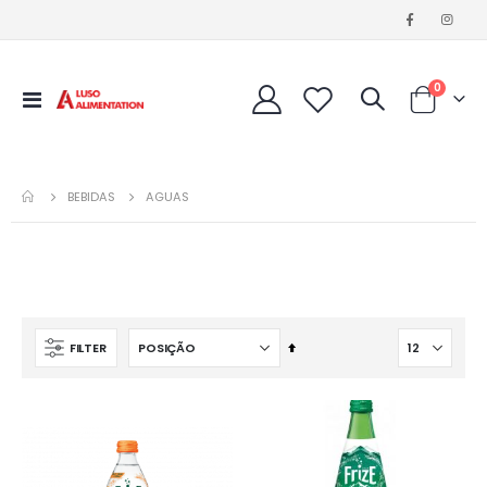
artigos
0
Alternar
Cart
Nav
BEBIDAS
AGUAS
Definir
FILTER
Ordenação
Decrescente