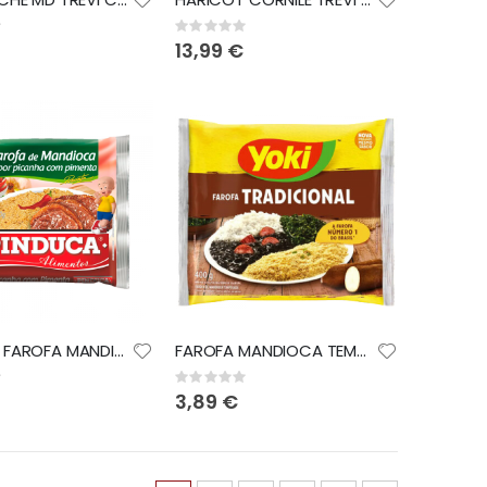
Rating:
0%
13,99 €
PINDUCA FAROFA MANDIOCA PICANHA 250GR
FAROFA MANDIOCA TEMPERADA YOKI 400G
Rating:
0%
3,89 €