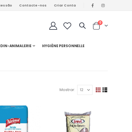
 Sessão
Contacte-nos
Criar Conta
artigos
0
Cart
DIN-ANIMALERIE
HYGIÈNE PERSONNELLE
Mostrar
Ver
Grelha
Lista
como