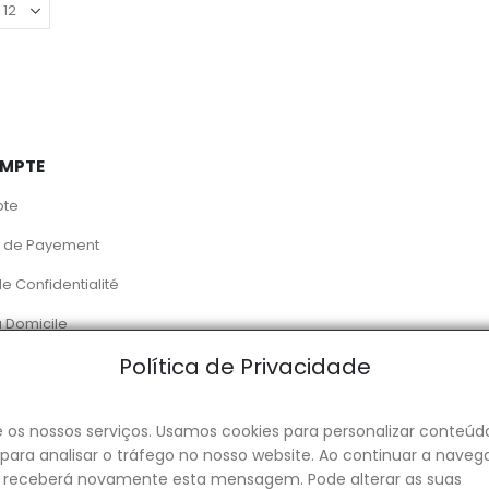
MPTE
pte
 de Payement
de Confidentialité
à Domicile
Política de Privacidade
 Alimentation
2026. Powered by Toogas with
Magento
an Adobe Co
 e os nossos serviços. Usamos cookies para personalizar conteúd
para analisar o tráfego no nosso website. Ao continuar a naveg
ão receberá novamente esta mensagem. Pode alterar as suas