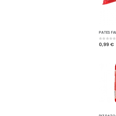
Rating:
0%
0,99 €