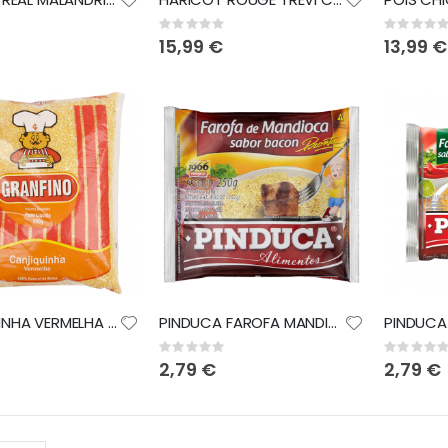
Rating:
Rating:
0%
0%
15,99 €
13,99 €
CANJIQUINHA VERMELHA G3 GRANFINO 500GR
PINDUCA FAROFA MANDIOCA BACON 250GR
Rating:
Rating:
0%
0%
2,79 €
2,79 €