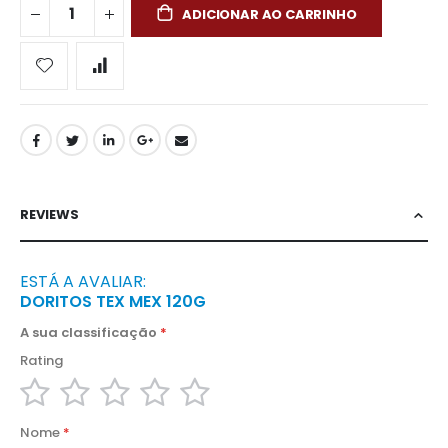
ADICIONAR AO CARRINHO
REVIEWS
ESTÁ A AVALIAR:
DORITOS TEX MEX 120G
A sua classificação
Rating
1
2
3
4
5
Nome
star
stars
stars
stars
stars