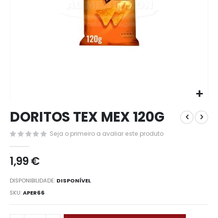
Saltar
DORITOS TEX MEX 120G
para
o
Seja o primeiro a avaliar este produto
início
da
Galeria
1,99 €
de
imagens
DISPONIBILIDADE:
DISPONÍVEL
SKU
APER66