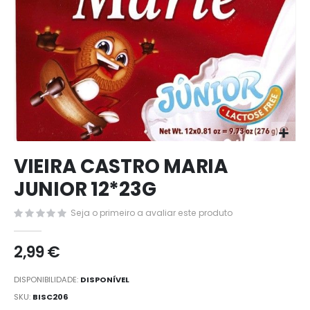
Saltar
VIEIRA CASTRO MARIA
para
o
JUNIOR 12*23G
início
da
Seja o primeiro a avaliar este produto
Galeria
de
2,99 €
imagens
DISPONIBILIDADE:
DISPONÍVEL
SKU
BISC206