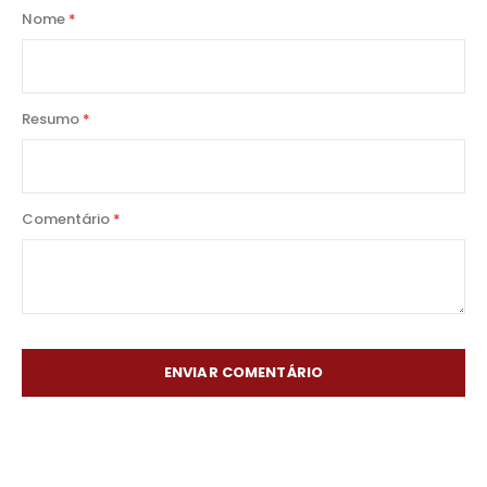
1
2
3
4
5
Nome
star
stars
stars
stars
stars
Resumo
Comentário
ENVIAR COMENTÁRIO