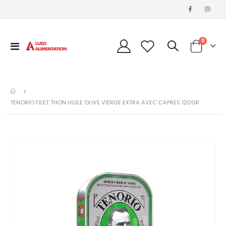
artigos
0
Alternar
Cart
Nav
TENORIO FILET THON HUILE OLIVE VIERGE EXTRA AVEC CAPRES 120GR
Saltar
para
o
final
da
Galeria
de
imagens