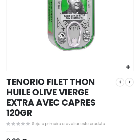
Saltar
TENORIO FILET THON
para
o
HUILE OLIVE VIERGE
início
EXTRA AVEC CAPRES
da
Galeria
120GR
de
imagens
Seja o primeiro a avaliar este produto