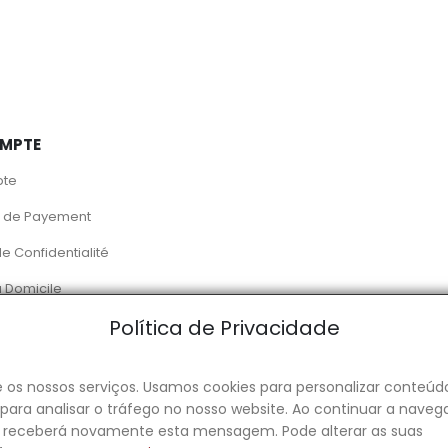
MPTE
pte
 de Payement
de Confidentialité
à Domicile
Política de Privacidade
 Alimentation
2026. Powered by Toogas with
Magento
an Adobe Co
 e os nossos serviços. Usamos cookies para personalizar conteúd
para analisar o tráfego no nosso website. Ao continuar a naveg
ão receberá novamente esta mensagem. Pode alterar as suas