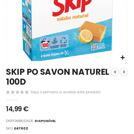
Saltar
SKIP PO SAVON NATUREL
para
o
100D
início
da
Seja o primeiro a avaliar este produto
Galeria
de
14,99 €
imagens
DISPONIBILIDADE:
DISPONÍVEL
SKU
DET602