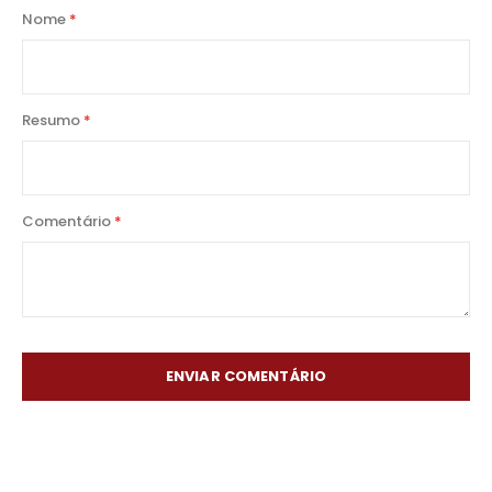
1
2
3
4
5
Nome
star
stars
stars
stars
stars
Resumo
Comentário
ENVIAR COMENTÁRIO