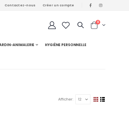
Contactez-nous
Créer un compte
articles
0
Cart
ARDIN-ANIMALERIE
HYGIÈNE PERSONNELLE
Afficher
Afficher
Grille
Liste
en