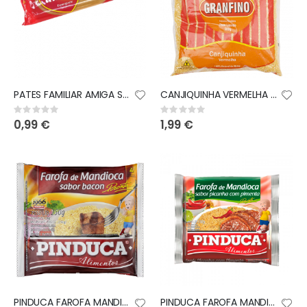
PATES FAMILIAR AMIGA SPAGHETTI 500GR
CANJIQUINHA VERMELHA G3 GRANFINO 500GR
Rating:
Rating:
0%
0%
0,99 €
1,99 €
PINDUCA FAROFA MANDIOCA BACON 250GR
PINDUCA FAROFA MANDIOCA PICANHA 250GR