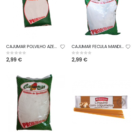
CAJUMAR POLVILHO AZEDO 500GR (desc)
CAJUMAR FECULA MANDIOCA 400GR +desc+
Rating:
Rating:
0%
0%
2,99 €
2,99 €