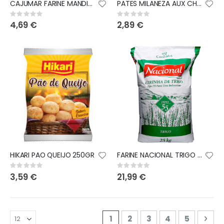
CAJUMAR FARINE MANDIOCA KG
PATES MILANEZA AUX CHAMPIGNONS 500GR
Rating:
Rating:
0%
0%
4,69 €
2,89 €
HIKARI PAO QUEIJO 250GR
FARINE NACIONAL TRIGO 25KG
Rating:
Rating:
0%
0%
3,59 €
21,99 €
Page
You're currently reading pa
Page
Page
Page
Page
Pag
Sui
1
2
3
4
5