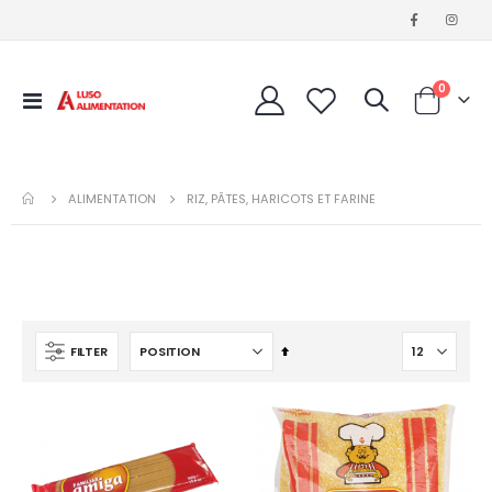
articles
0
Affichage
Cart
navigation
ALIMENTATION
RIZ, PÂTES, HARICOTS ET FARINE
Par
FILTER
ordre
décroissant