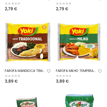
Rating:
Rating:
0%
0%
2,79 €
2,79 €
FAROFA MANDIOCA TEMPERADA YOKI 400G
FAROFA MILHO TEMPERADA YOKI 400G
Rating:
Rating:
0%
0%
3,89 €
3,89 €