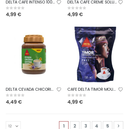
DELTA CAFE INTENSO 100GR
DELTA CAFE CREME SOLUVEL 80GR
Rating:
Rating:
0%
0%
4,99 €
4,99 €
DELTA CEVADA CHICORIA CENTEIO 200GR
CAFE DELTA TIMOR MOULU 220GR
Rating:
Rating:
0%
0%
4,49 €
4,99 €
Page
You're currently reading pa
Page
Page
Page
Page
Pag
Sui
1
2
3
4
5