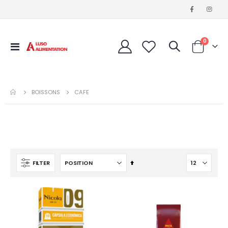
articles
0
Affichage
Cart
navigation
BOISSONS
CAFE
Par
FILTER
ordre
décroissant