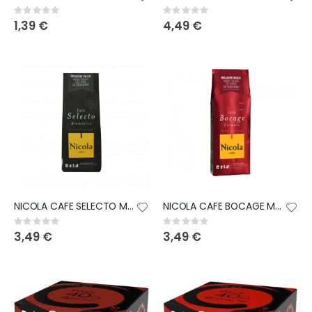
Rating:
Rating:
0%
0%
1,39 €
4,49 €
NICOLA CAFE SELECTO MOULU 250GR
NICOLA CAFE BOCAGE MOULU 250GR
Rating:
Rating:
0%
0%
3,49 €
3,49 €