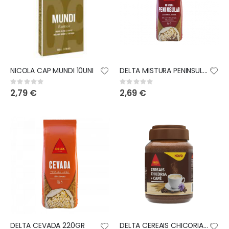
NICOLA CAP MUNDI 10UNI
DELTA MISTURA PENINSULAR 220GR
Rating:
Rating:
0%
0%
2,79 €
2,69 €
DELTA CEVADA 220GR
DELTA CEREAIS CHICORIA +CAFE 200GR