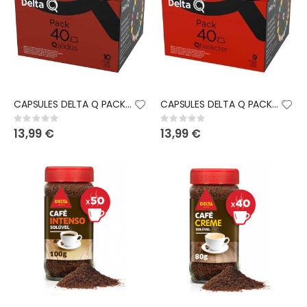
CAPSULES DELTA Q PACK XL QALIDUS N10 40UNI
CAPSULES DELTA Q PACK XL QHARACTER N9 40UNI
Rating:
Rating:
0%
0%
13,99 €
13,99 €