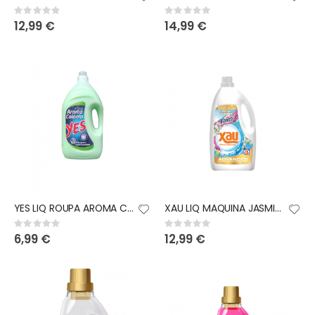
Rating:
Rating:
0%
0%
12,99 €
14,99 €
YES LIQ ROUPA AROMA COLONIA (105D) 5LT
XAU LIQ MAQUINA JASMIM+VANISH 85D
Rating:
Rating:
0%
0%
6,99 €
12,99 €