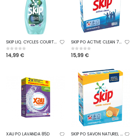
SKIP LIQ. CYCLES COURTS 54D
SKIP PO ACTIVE CLEAN 76D
Rating:
Rating:
0%
0%
14,99 €
15,99 €
XAU PO LAVANDA 85D
SKIP PO SAVON NATUREL 100D