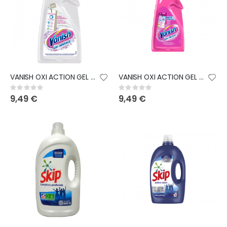
VANISH OXI ACTION GEL WHITE 1,5L
VANISH OXI ACTION GEL PINK 1,5L
Rating:
Rating:
0%
0%
9,49 €
9,49 €