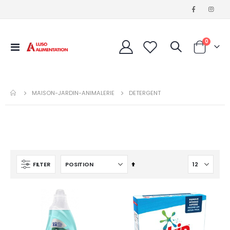
articles
0
Affichage
Cart
navigation
MAISON-JARDIN-ANIMALERIE
DETERGENT
Par
FILTER
ordre
décroissant