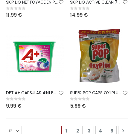
SKIP LIQ NETTOYAGE EN PROFONDEUR 85D
SKIP LIQ ACTIVE CLEAN 76D
Rating:
Rating:
0%
0%
11,99 €
14,99 €
DET A+ CAPSULAS 4IN1 FRESH FLOWERS 38D
SUPER POP CAPS OXI PLUS ORIGINEL 30CAPS
Rating:
Rating:
0%
0%
9,99 €
5,99 €
Page
You're currently reading pa
Page
Page
Page
Page
Pag
Sui
1
2
3
4
5