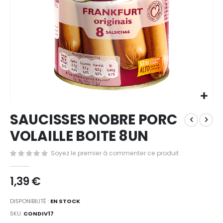
Passer
SAUCISSES NOBRE PORC
au
début
VOLAILLE BOITE 8UN
de
la
Soyez le premier à commenter ce produit
Galerie
d’images
1,39 €
DISPONIBILITÉ :
EN STOCK
SKU
CONDIV17