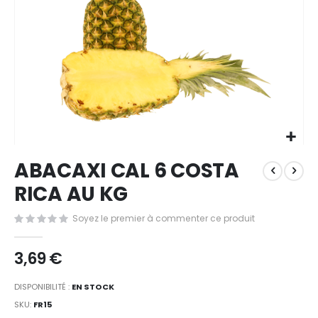
Passer
ABACAXI CAL 6 COSTA
au
début
RICA AU KG
de
la
Soyez le premier à commenter ce produit
Galerie
d’images
3,69 €
DISPONIBILITÉ :
EN STOCK
SKU
FR15