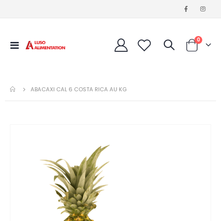
articles
0
Affichage
Cart
navigation
ABACAXI CAL 6 COSTA RICA AU KG
Passer
à
la
fin
de
la
galerie
d’images