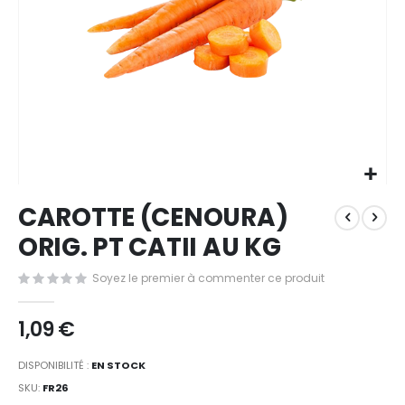
Passer
CAROTTE (CENOURA)
au
début
ORIG. PT CATII AU KG
de
la
Soyez le premier à commenter ce produit
Galerie
d’images
1,09 €
DISPONIBILITÉ :
EN STOCK
SKU
FR26