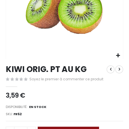
Passer
KIWI ORIG. PT AU KG
au
début
Soyez le premier à commenter ce produit
de
la
Galerie
3,59 €
d’images
DISPONIBILITÉ :
EN STOCK
SKU
FR52