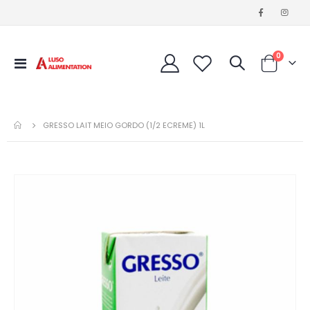
articles
0
Affichage
Cart
navigation
GRESSO LAIT MEIO GORDO (1/2 ECREME) 1L
Passer
à
la
fin
de
la
galerie
d’images