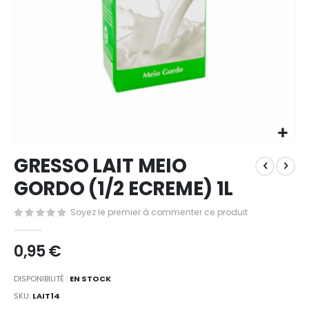
Passer
GRESSO LAIT MEIO
au
début
GORDO (1/2 ECREME) 1L
de
la
Soyez le premier à commenter ce produit
Galerie
d’images
0,95 €
DISPONIBILITÉ :
EN STOCK
SKU
LAIT14