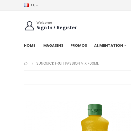
LANGUE
FR
Welcome
Sign In / Register
HOME
MAGASINS
PROMOS
ALIMENTATION
SUNQUICK FRUIT PASSION MIX 700ML
Passer
à
la
fin
de
la
galerie